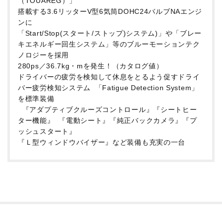
（TOUAREG）」
搭載する3.6リッターV型6気筒DOHC24バルブNAエンジ
ンに
「Start/Stop(スタート/ストップ)システム)」や「ブレー
キエネルギー回生システム」等のブルーモーションテク
ノロジーを採用
280ps／36.7kg・mを発生！（カタログ値）
ドライバーの疲労を検知して休息をとるよう促すドライ
バー疲労検知システム 「Fatigue Detection System」
を標準装備
『アダプティブクルーズコントロール』『シートヒー
ター機能』 『電動シート』『純正バックカメラ』『プ
ッシュスタート』
『Ｌ型ウィンドウバイザー』など装備も充実の一台