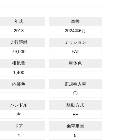
年式
車検
社でご購入いただいたユーズドカーは、基本整備+NAZDSスペシャル整
2018
2024年6月
走行距離
ミッション
79,000
FAT
排気量
車体色
1,400
内装色
正規輸入車
◯
ハンドル
駆動方式
右
FF
ドア
乗車定員
4
5