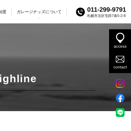
011-299-9791
制度
ガレージナッズについて
札幌市北区屯田7条5-2-8
ログ
ック
SUV
access
contact
ighline