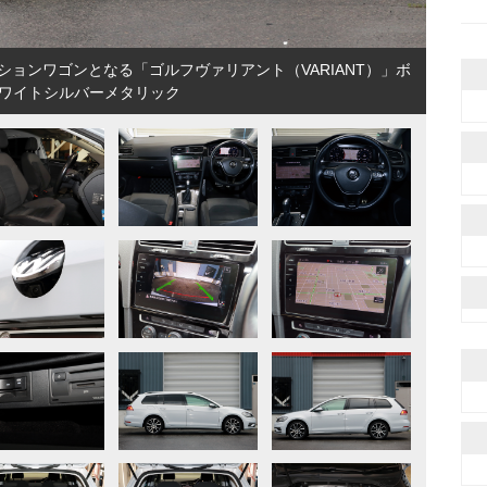
ョンワゴンとなる「ゴルフヴァリアント（VARIANT）」ボ
弊
ワイトシルバーメタリック