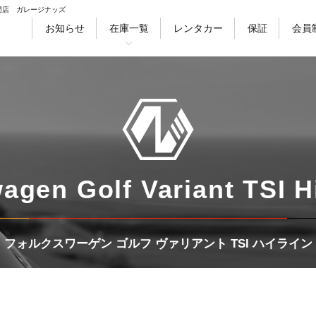
門店 ガレージナッズ
お知らせ
在庫一覧
レンタカー
保証
会員
徴
会社情報
採用情報
スタッフ紹介
ブ
セダン
クーペ
ワゴン
ハッチバ
agen Golf Variant TSI H
フォルクスワーゲン ゴルフ ヴァリアント TSI ハイライン