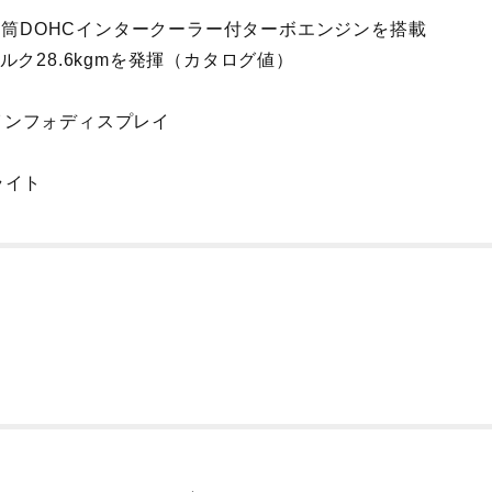
気筒
DOHC
インタークーラー付ターボエンジンを搭載
トルク
28.6kgm
を発揮（カタログ値）
インフォディスプレイ
ライト