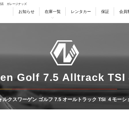
門店 ガレージナッズ
お知らせ
在庫一覧
レンタカー
保証
会員
徴
会社情報
採用情報
スタッフ紹介
ブ
セダン
クーペ
ワゴン
ハッチバ
en Golf 7.5 Alltrack TS
ォルクスワーゲン ゴルフ 7.5 オールトラック TSI ４モーシ