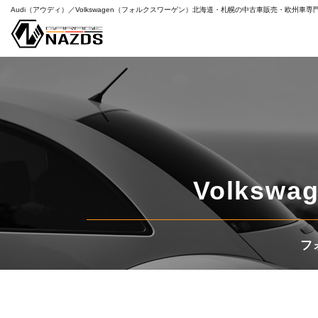
Audi（アウディ）／Volkswagen（フォルクスワーゲン）
北海道・札幌の中古車販売・欧州車専
特
すべて
Volkswag
フ