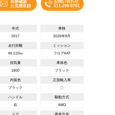
在庫確認
お問い合わせ
お見積依頼
011-299-9791
弊社でご購入いただいたユーズドカーは、基本整備+NAZDSスペシャル
年式
車検
2017
2026年8月
走行距離
ミッション
49,110㎞
フロア6AT
排気量
車体色
1800
ブラック
内装色
正規輸入車
ブラック
〇
ハンドル
駆動方式
右
4WD
ドア
乗車定員