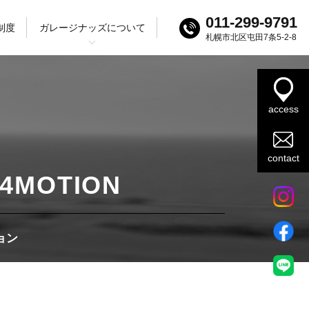
011-299-9791
制度
ガレージナッズについて
札幌市北区屯田7条5-2-8
ログ
ック
SUV
access
contact
I 4MOTION
ョン