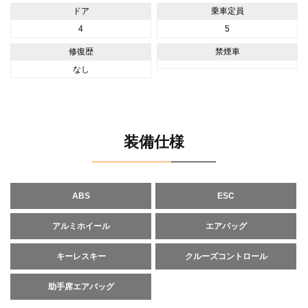
ドア
乗車定員
4
5
修復歴
禁煙車
なし
装備仕様
ABS
ESC
アルミホイール
エアバッグ
キーレスキー
クルーズコントロール
助手席エアバッグ