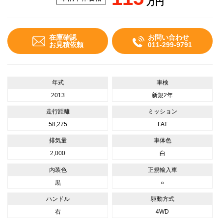
万円
在庫確認
お問い合わせ
お見積依頼
011-299-9791
年式
車検
2013
新規2年
走行距離
ミッション
58,275
FAT
排気量
車体色
2,000
白
内装色
正規輸入車
黒
○
ハンドル
駆動方式
右
4WD