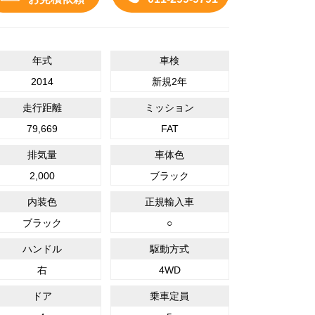
社でご購入いただいたユーズドカーは、基本整備+NAZDSスペシャル整
年式
車検
2014
新規2年
走行距離
ミッション
79,669
FAT
排気量
車体色
2,000
ブラック
内装色
正規輸入車
ブラック
○
ハンドル
駆動方式
右
4WD
ドア
乗車定員