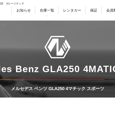
門店 ガレージナッズ
お知らせ
在庫一覧
レンタカー
保証
会員
徴
会社情報
採用情報
スタッフ紹介
ブ
セダン
クーペ
ワゴン
ハッチバ
es Benz GLA250 4MATI
メルセデス ベンツ GLA250 4マチック スポーツ