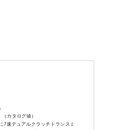
」
発生！（カタログ値）
に7速デュアルクラッチトランスミ