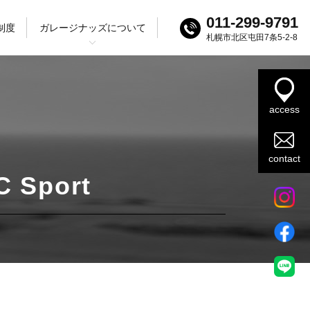
011-299-9791
制度
ガレージナッズについて
札幌市北区屯田7条5-2-8
ログ
ック
SUV
access
contact
C Sport