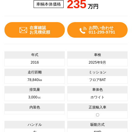
235
車輌本体価格
万円
在庫確認
お問い合わせ
お見積依頼
011-299-9791
年式
車検
2016
2025年9月
走行距離
ミッション
78,840㎞
フロア8AT
排気量
車体色
3,000㏄
ホワイト
内装色
正規輸入車
〇
ハンドル
駆動方式