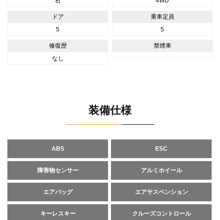
右
4WD
ドア
乗車定員
5
5
修復歴
禁煙車
なし
装備仕様
ABS
ESC
障害物センサー
アルミホイール
エアバッグ
エアサスペンション
キーレスキー
クルーズコントロール