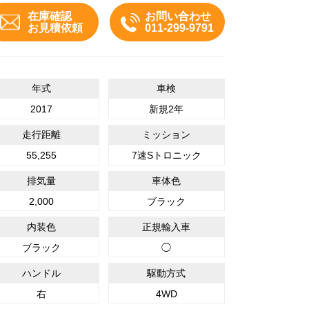
在庫確認
お問い合わせ
お見積依頼
011-299-9791
クワトロ（4WD）なので冬の北海道も安心！
年式
車検
2017
新規2年
走行距離
ミッション
55,255
7速Sトロニック
排気量
車体色
2,000
ブラック
内装色
正規輸入車
ブラック
◯
ハンドル
駆動方式
右
4WD