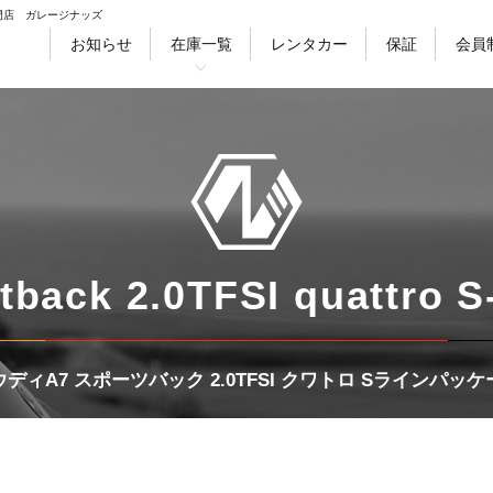
門店 ガレージナッズ
お知らせ
在庫一覧
レンタカー
保証
会員
徴
会社情報
採用情報
スタッフ紹介
ブ
セダン
クーペ
ワゴン
ハッチバ
tback 2.0TFSI quattro S
ウディA7 スポーツバック 2.0TFSI クワトロ Sラインパッケ