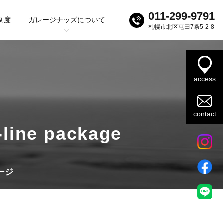
011-299-9791
制度
ガレージナッズについて
札幌市北区屯田7条5-2-8
ログ
ック
SUV
access
contact
-line package
ージ