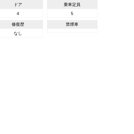
ドア
乗車定員
4
5
修復歴
禁煙車
なし