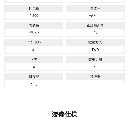
排気量
車体色
2,800
ホワイト
内装色
正規輸入車
ブラック
◯
ハンドル
駆動方式
右
4WD
ドア
乗車定員
4
5
修復歴
禁煙車
なし
装備仕様