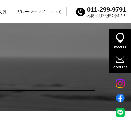
011-299-9791
制度
ガレージナッズについて
札幌市北区屯田7条5-2-8
ログ
ック
SUV
access
contact