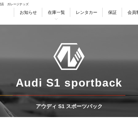
門店 ガレージナッズ
お知らせ
在庫一覧
レンタカー
保証
会員
徴
会社情報
採用情報
スタッフ紹介
ブ
セダン
クーペ
ワゴン
ハッチバ
Audi S1 sportback
アウディ S1 スポーツバック