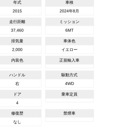
年式
車検
2015
2024年8月
走行距離
ミッション
37,460
6MT
排気量
車体色
2,000
イエロー
内装色
正規輸入車
ハンドル
駆動方式
右
4WD
ドア
乗車定員
4
修復歴
禁煙車
なし