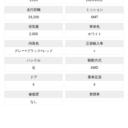
2016
2026年8月
走行距離
ミッション
29,200
6MT
排気量
車体色
2,000
ホワイト
内装色
正規輸入車
グレー×ブラック×レッド
○
ハンドル
駆動方式
右
4WD
ドア
乗車定員
4
4
修復歴
禁煙車
なし