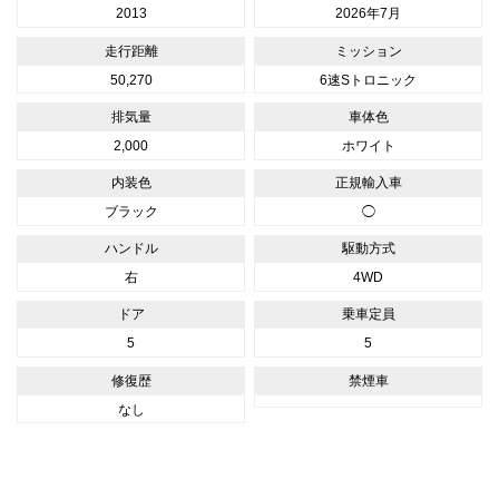
2013
2026年7月
走行距離
ミッション
50,270
6速Sトロニック
排気量
車体色
2,000
ホワイト
内装色
正規輸入車
ブラック
◯
ハンドル
駆動方式
右
4WD
ドア
乗車定員
5
5
修復歴
禁煙車
なし