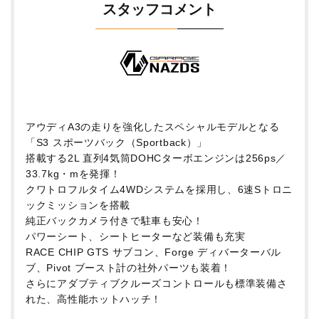
スタッフコメント
アウディA3の走りを強化したスペシャルモデルとなる
「S3 スポーツバック（Sportback）」
搭載する2L 直列4気筒DOHCターボエンジンは256ps／
33.7kg・mを発揮！
クワトロフルタイム4WDシステムを採用し、6速Sトロニ
ックミッションを搭載
純正バックカメラ付きで駐車も安心！
パワーシート、シートヒーターなど装備も充実
RACE CHIP GTS サブコン、Forge ディバーターバル
ブ、Pivot ブースト計の社外パーツも装着！
さらにアダブティブクルーズコントロールも標準装備さ
れた、
高性能ホットハッチ！