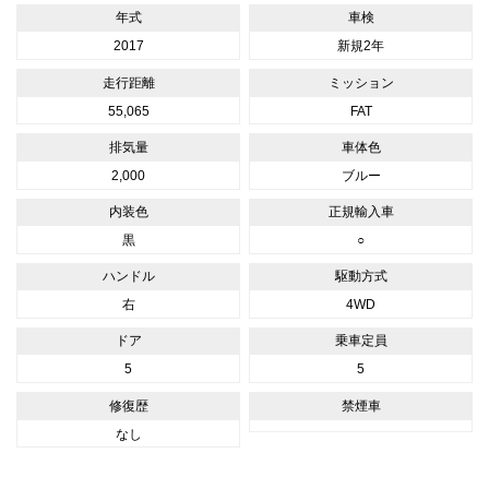
年式
車検
2017
新規2年
走行距離
ミッション
55,065
FAT
排気量
車体色
2,000
ブルー
内装色
正規輸入車
黒
○
ハンドル
駆動方式
右
4WD
ドア
乗車定員
5
5
修復歴
禁煙車
なし