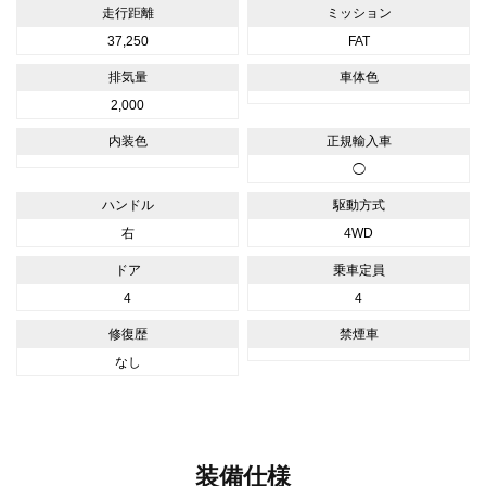
走行距離
ミッション
37,250
FAT
排気量
車体色
2,000
内装色
正規輸入車
◯
ハンドル
駆動方式
右
4WD
ドア
乗車定員
4
4
修復歴
禁煙車
なし
装備仕様